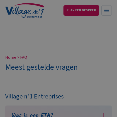
PLAN EEN GESPREK
Services aux entreprises et particuliers
Open
Home
>
FAQ
Meest gestelde vragen
Village n°1 Entreprises
Wat is een ETA?