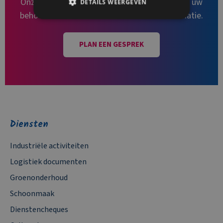
Onze diensten kunnen worden aangepast aan uw
DETAILS WEERGEVEN
behoeften. Contacteer ons voor meer informatie.
PLAN EEN GESPREK
Diensten
Industriële activiteiten
Logistiek documenten
Groenonderhoud
Schoonmaak
Dienstencheques