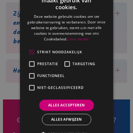
maakt gebruik van
FRENCH
cookies.
Zijn de prijzen van de producten
DUTCH
Deze website gebruikt cookies om uw
en diensten van het dorp hoger
gebruikerservaring te verbeteren. Door onze
website te gebruiken, stemt u in met alle
dan die van conventionele
cookies in overeenstemming met ons
Cookiebeleid.
Lees verder
bedrijven?
STRIKT NOODZAKELIJK
PRESTATIE
TARGETING
Hoe plaats ik een bestelling?
FUNCTIONEEL
NIET-GECLASSIFICEERD
ALLES ACCEPTEREN
Geïnteresseerd in onze diensten?
ALLES AFWIJZEN