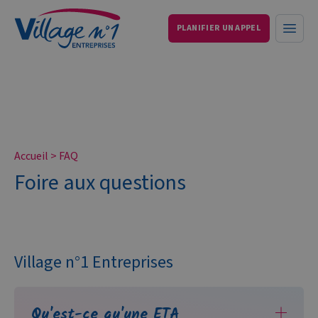
PLANIFIER UN APPEL
Services aux entreprises et particuliers
Ouvri
Accueil
>
FAQ
Foire aux questions
Village n°1 Entreprises
Qu'est-ce qu'une ETA