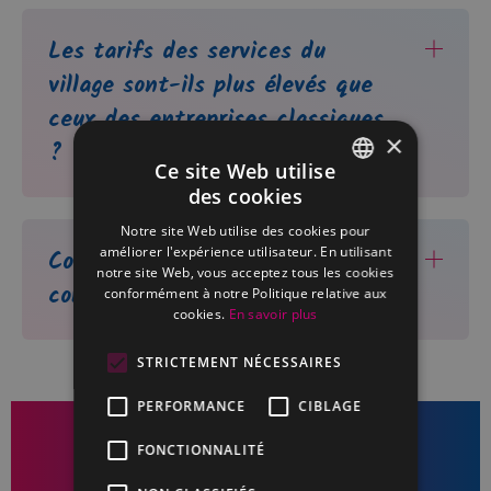
Les tarifs des services du
village sont-ils plus élevés que
ceux des entreprises classiques
×
?
Ce site Web utilise
des cookies
FRENCH
Notre site Web utilise des cookies pour
DUTCH
améliorer l'expérience utilisateur. En utilisant
Comment puis-je passer
notre site Web, vous acceptez tous les cookies
commande ?
conformément à notre Politique relative aux
cookies.
En savoir plus
STRICTEMENT NÉCESSAIRES
PERFORMANCE
CIBLAGE
FONCTIONNALITÉ
Intéressé par nos services ?