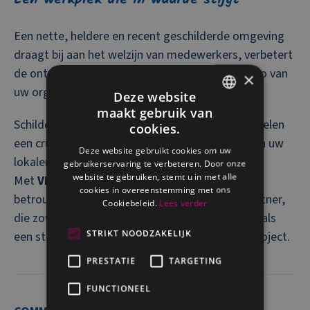
Een nette, heldere en recent geschilderde omgeving
draagt bij aan het welzijn van medewerkers, verbetert
de ontvangst van klanten en versterkt het imago van
×
uw organisatie.
Deze website
maakt gebruik van
FRENCH
Schilderwerken gaan verder dan esthetiek: ze spelen
cookies.
een cruciale rol in het comfort, de uitstraling van uw
DUTCH
Deze website gebruikt cookies om uw
lokalen en het merkimago van uw onderneming.
gebruikerservaring te verbeteren. Door onze
website te gebruiken, stemt u in met alle
Met
Village n°1 Entreprises
kiest u voor een
cookies in overeenstemming met ons
betrouwbare, responsieve en geëngageerde partner,
Cookiebeleid.
Lees verder
die zowel aan uw technische behoeften voldoet als
STRIKT NOODZAKELIJK
een sterke sociale dimensie toevoegt aan uw project.
PRESTATIE
TARGETING
FUNCTIONEEL