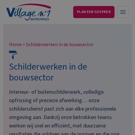
PLAN EEN GESPREK
Services aux entreprises et particuliers
Open
Home
>
Schilderwerken in de bouwsector
Schilderwerken in de
bouwsector
Interieur- of buitenschilderwerk, volledige
opfrissing of precieze afwerking… onze
schildersdienst past zich aan elke professionele
omgeving aan. Dankzij onze betrokken teams
werken wij snel en efficiënt, met duurzame
resultaten die voldoen aan de normen en die oog