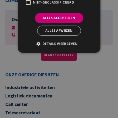
COMMERCIËLE CONTACTPERSOON
NIET-GECLASSIFICEERD
ALLES ACCEPTEREN
Owen Cooper
owen.cooper@levillage1.be
ALLES AFWIJZEN
+32493319678
DETAILS WEERGEVEN
PLAN EEN GESPREK
ONZE OVERIGE DIESNTEN
Industriële activiteiten
Logistiek documenten
Call center
Telesecretariaat