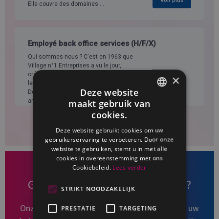
×
Deze website
maakt gebruik van
FRENCH
cookies.
DUTCH
Deze website gebruikt cookies om uw
gebruikerservaring te verbeteren. Door onze
website te gebruiken, stemt u in met alle
cookies in overeenstemming met ons
Cookiebeleid.
Lees verder
Geïnteresseerd in onze diensten?
STRIKT NOODZAKELIJK
Onze diensten kunnen worden aangepast aan uw
PRESTATIE
TARGETING