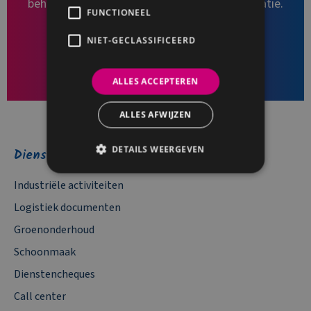
behoeften. Contacteer ons voor meer informatie.
FUNCTIONEEL
NIET-GECLASSIFICEERD
PLAN EEN GESPREK
ALLES ACCEPTEREN
ALLES AFWIJZEN
DETAILS WEERGEVEN
Diensten
Industriële activiteiten
Logistiek documenten
Groenonderhoud
Schoonmaak
Dienstencheques
Call center