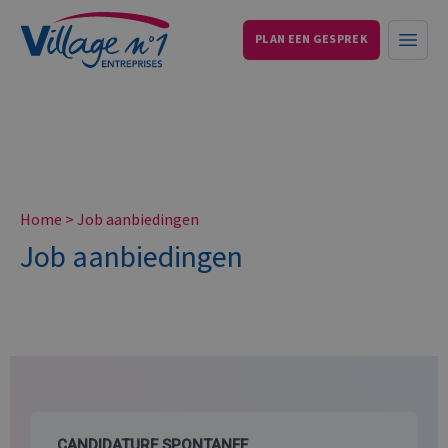
PLAN EEN GESPREK
Services aux entreprises et particuliers
Open
Home
>
Job aanbiedingen
Job aanbiedingen