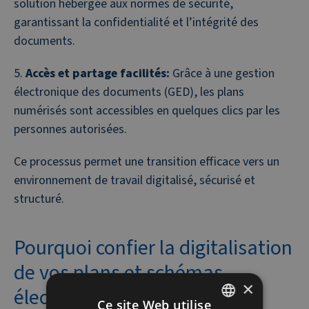
solution hébergée aux normes de sécurité,
garantissant la confidentialité et l’intégrité des
documents.
Accès et partage facilités:
Grâce à une gestion
électronique des documents (GED), les plans
numérisés sont accessibles en quelques clics par les
personnes autorisées.
Ce processus permet une transition efficace vers un
environnement de travail digitalisé, sécurisé et
structuré.
Pourquoi confier la digitalisation
de vos plans et schémas
×
électriques à Village n°1
Ce site Web utilise