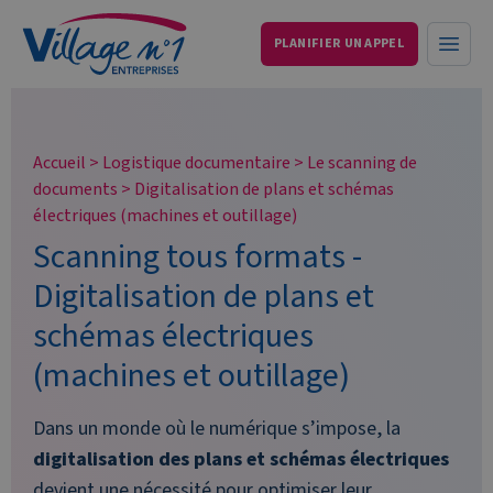
PLANIFIER UN APPEL
Services aux entreprises et particuliers
Ouvri
Accueil
>
Logistique documentaire
>
Le scanning de
documents
>
Digitalisation de plans et schémas
électriques (machines et outillage)
Scanning tous formats -
Digitalisation de plans et
schémas électriques
(machines et outillage)
Dans un monde où le numérique s’impose, la
digitalisation des plans et schémas électriques
devient une nécessité pour optimiser leur