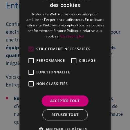
Entreprises ?
des cookies
FRENCH
Notre site Web utilise des cookies pour
DUTCH
améliorer l'expérience utilisateur. En utilisant
Confier la digitalisation de vos plans et schémas
notre site Web, vous acceptez tous les cookies
conformément à notre Politique relative aux
électriques à Village n°1 Entreprises, c’est opter pour
cookies.
En savoir plus
une transformation numérique sans tracas.
Nos
équipements et notre équipe de professionnels
STRICTEMENT NÉCESSAIRES
qualifiés
assurent une précision et une efficacité
PERFORMANCE
CIBLAGE
inégalées dans le processus de numérisation.
FONCTIONNALITÉ
Voici quelques raisons pour lesquelles Village n°1
Entreprises se distingue :
NON CLASSIFIÉS
Expertise et expérience
: Avec plus de 50 ans
ACCEPTER TOUT
d’expérience, nous maîtrisons les techniques de
numérisation, garantissant des résultats de haute
REFUSER TOUT
qualité.
AFFICHER LES DÉTAILS