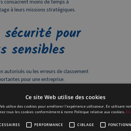
rs consacrent moins de temps à
age à leurs missions stratégiques.
 sécurité pour
s sensibles
n autorisés ou les erreurs de classement
ortantes pour une entreprise.
procédures rigoureuses afin de garantir
Ce site Web utilise des cookies
 vos données. Chaque document est tracé,
eb utilise des cookies pour améliorer l'expérience utilisateur. En utilisant no
mes en vigueur.
tez tous les cookies conformément à notre Politique relative aux cookies.
En 
ibue ainsi à renforcer votre conformité
CESSAIRES
PERFORMANCE
CIBLAGE
FONCTIONN
isques liés à la gestion papier