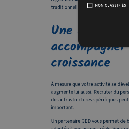
NON CLASSIFIÉS
traditionnelle.
Une solution 
accompagner 
croissance
À mesure que votre activité se déve
augmente lui aussi. Recruter du per
des infrastructures spécifiques peu
important.
Un partenaire GED vous permet de bé
adaptée à vos besoins réels. Vous pr