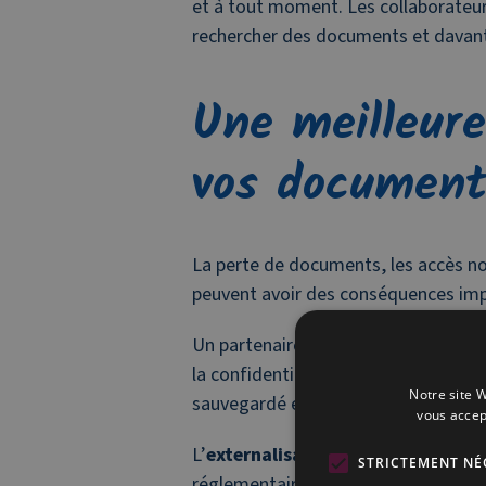
et à tout moment. Les collaborateu
rechercher des documents et davant
Une meilleure
vos document
La perte de documents, les accès no
peuvent avoir des conséquences imp
Un partenaire GED met en place des 
la confidentialité et l’intégrité de
Notre site W
sauvegardé et archivé selon les nor
vous accep
L’
externalisation du courrier
contr
STRICTEMENT NÉ
réglementaire tout en réduisant les r