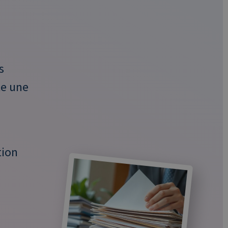
s
te une
tion
n