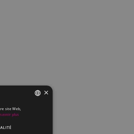
×
tre site Web,
FRENCH
savoir plus
DUTCH
ALITÉ