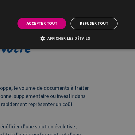
ACCEPTER TOUT
REFUSER TOUT
rentable pour
AFFICHER LES DÉTAILS
votre
loppe, le volume de documents à traiter
sonnel supplémentaire ou investir dans
t rapidement représenter un coût
néficier d’une solution évolutive,
ofitez d’outils performants et d’une