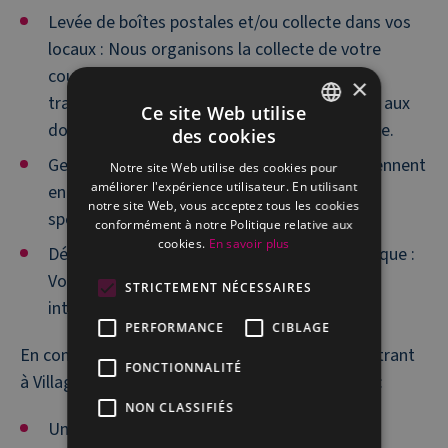
Levée de boîtes postales et/ou collecte dans vos
locaux : Nous organisons la collecte de votre
courrier de manière à ce que vous puissiez
×
travailler sur vos courriers sans avoir recours aux
Ce site Web utilise
documents physiques, et ce même à distance.
des cookies
FRENCH
Gestion du courrier entrant : Nos équipes prennent
Notre site Web utilise des cookies pour
DUTCH
améliorer l'expérience utilisateur. En utilisant
en charge l’ouverture, le tri et la typologie
notre site Web, vous acceptez tous les cookies
spécifique à votre entreprise.
conformément à notre Politique relative aux
cookies.
En savoir plus
Dépôt du courrier sur votre réseau informatique :
Vos documents numérisés sont directement
STRICTEMENT NÉCESSAIRES
intégrés à votre système d’information.
PERFORMANCE
CIBLAGE
En confiant la digitalisation de votre courrier entrant
FONCTIONNALITÉ
à Village n°1 Entreprises, vous faites le choix de :
NON CLASSIFIÉS
Une solution sur mesure ;