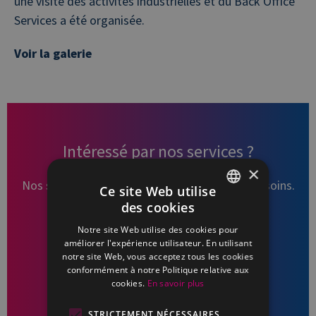
une visite des activités industrielles et du Back Office
Services a été organisée.
Voir la galerie
Intéressé par nos services ?
×
Nos services s’adaptent en fonction de vos besoins.
Ce site Web utilise
Contactez-nous pour de plus amples
des cookies
FRENCH
renseignements.
Notre site Web utilise des cookies pour
DUTCH
améliorer l'expérience utilisateur. En utilisant
notre site Web, vous acceptez tous les cookies
PLANIFIER UN APPEL
conformément à notre Politique relative aux
cookies.
En savoir plus
STRICTEMENT NÉCESSAIRES