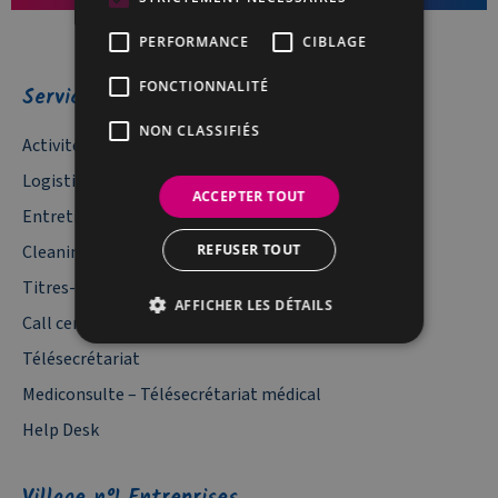
PERFORMANCE
CIBLAGE
FONCTIONNALITÉ
Services
NON CLASSIFIÉS
Activités industrielles
Logistique documentaire
ACCEPTER TOUT
Entretien Espaces Verts
REFUSER TOUT
Cleaning – Service de nettoyage
Titres-services
AFFICHER LES DÉTAILS
Call center Belgique
Télésecrétariat
Mediconsulte – Télésecrétariat médical
Help Desk