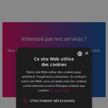
Intéressé par nos services ?
Nos services s’adaptent en fonction de vos besoins.
×
Contactez-nous pour de plus amples
Ce site Web utilise
renseignements.
des cookies
FRENCH
Notre site Web utilise des cookies pour
DUTCH
améliorer l'expérience utilisateur. En utilisant
PLANIFIER UN APPEL
notre site Web, vous acceptez tous les cookies
conformément à notre Politique relative aux
cookies.
En savoir plus
STRICTEMENT NÉCESSAIRES