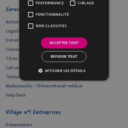
PERFORMANCE
CIBLAGE
Services
FONCTIONNALITÉ
Activités industrielles
NON CLASSIFIÉS
Logistique documentaire
Entretien Espaces Verts
ACCEPTER TOUT
Cleaning – Service de nettoyage
REFUSER TOUT
Titres-services
Call center Belgique
AFFICHER LES DÉTAILS
Télésecrétariat
Mediconsulte – Télésecrétariat médical
Help Desk
Village n°1 Entreprises
Présentation