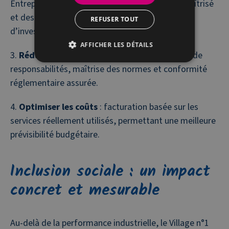
Entreprises met à disposition un savoir-faire maîtrisé
et des technologies avancées, sans coûts
REFUSER TOUT
d’investissement lourds.
AFFICHER LES DÉTAILS
Réduire les risques opérationnels
: partage de
responsabilités, maîtrise des normes et conformité
réglementaire assurée.
Optimiser les coûts
: facturation basée sur les
services réellement utilisés, permettant une meilleure
prévisibilité budgétaire.
Inclusion sociale : un impact
concret et mesurable
Au-delà de la performance industrielle, le Village n°1