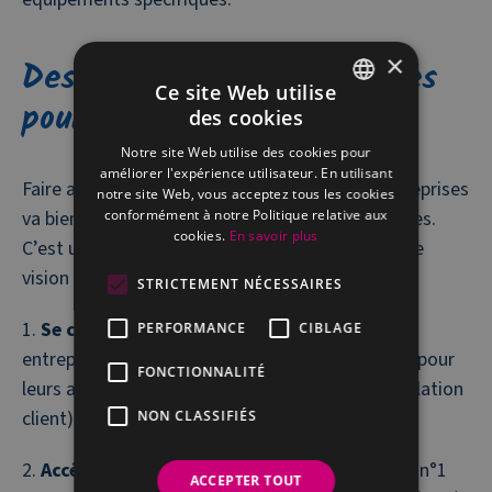
×
Des avantages stratégiques
Ce site Web utilise
pour les entreprises
des cookies
FRENCH
Notre site Web utilise des cookies pour
DUTCH
améliorer l'expérience utilisateur. En utilisant
Faire appel à une ETA comme le Village n°1 Entreprises
notre site Web, vous acceptez tous les cookies
conformément à notre Politique relative aux
va bien au-delà d’une simple délégation de tâches.
cookies.
En savoir plus
C’est un
choix stratégique
qui s’inscrit dans une
vision à long terme :
STRICTEMENT NÉCESSAIRES
Se concentrer sur son cœur de métier
: les
PERFORMANCE
CIBLAGE
entreprises libèrent du temps et des ressources pour
FONCTIONNALITÉ
leurs activités stratégiques (innovation, R&D, relation
client).
NON CLASSIFIÉS
Accéder à une expertise spécialisée
: Village n°1
ACCEPTER TOUT