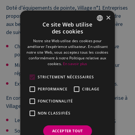
Doté d’équipements de pointe, Village n°1 Entreprises
propose un panel de services conçus pour répondre
×
aux besoins spécifiques des PME et TPE en matière
Ce site Web utilise
des cookies
de suivi administratif :
FRENCH
Notre site Web utilise des cookies pour
DUTCH
Check-up de votre organisation administrative
améliorer l'expérience utilisateur. En utilisant
notre site Web, vous acceptez tous les cookies
pour identifier les points d’amélioration.
conformément à notre Politique relative aux
cookies.
En savoir plus
Mise en place de solutions personnalisées pour
répondre à vos besoins spécifiques.
STRICTEMENT NÉCESSAIRES
Externalisation de vos tâches administratives.
PERFORMANCE
CIBLAGE
En confiant le suivi administratif de votre entreprise à
FONCTIONNALITÉ
Village n°1 Entreprises, vous bénéficiez de :
NON CLASSIFIÉS
Le professionnalisme d’une équipe dévouée ;
Solutions flexibles ;
ACCEPTER TOUT