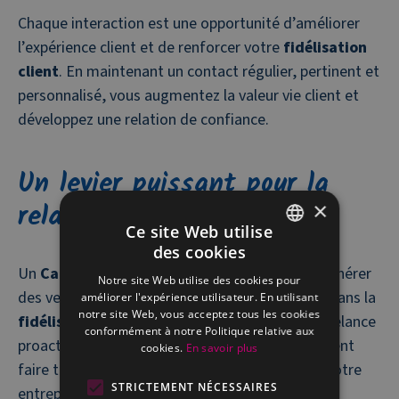
Chaque interaction est une opportunité d’améliorer
l’expérience client et de renforcer votre
fidélisation
client
. En maintenant un contact régulier, pertinent et
personnalisé, vous augmentez la valeur vie client et
développez une relation de confiance.
Un levier puissant pour la
relation client
×
Ce site Web utilise
des cookies
FRENCH
Un
Call center
performant ne se limite pas à générer
Notre site Web utilise des cookies pour
DUTCH
des ventes. Il joue également un rôle essentiel dans la
améliorer l'expérience utilisateur. En utilisant
notre site Web, vous acceptez tous les cookies
fidélisation client
. Un appel après achat, une relance
conformément à notre Politique relative aux
proactive ou une simple prise de nouvelles peuvent
cookies.
En savoir plus
faire toute la différence dans la perception de votre
STRICTEMENT NÉCESSAIRES
entreprise.