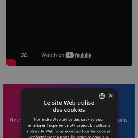
×
Ce site Web utilise
Intéressé par nos services ?
des cookies
FRENCH
Nos services s’adaptent en fonction de vos besoins.
Notre site Web utilise des cookies pour
DUTCH
améliorer l'expérience utilisateur. En utilisant
Contactez-nous pour de plus amples
notre site Web, vous acceptez tous les cookies
renseignements.
conformément à notre Politique relative aux