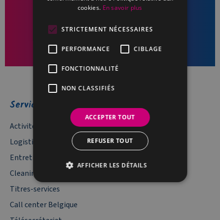
cookies.
En savoir plus
PLANIFIER UN APPEL
STRICTEMENT NÉCESSAIRES
PERFORMANCE
CIBLAGE
FONCTIONNALITÉ
NON CLASSIFIÉS
Services
ACCEPTER TOUT
Activités industrielles
Logistique documentaire
REFUSER TOUT
Entretien Espaces Verts
AFFICHER LES DÉTAILS
Cleaning – Service de nettoyage
Titres-services
Call center Belgique