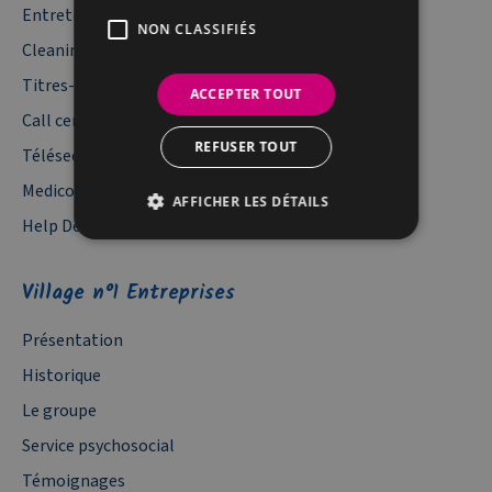
Entretien Espaces Verts
NON CLASSIFIÉS
Cleaning – Service de nettoyage
Titres-services
ACCEPTER TOUT
Call center Belgique
REFUSER TOUT
Télésecrétariat
Mediconsulte – Télésecrétariat médical
AFFICHER LES DÉTAILS
Help Desk
Village n°1 Entreprises
Présentation
Historique
Le groupe
Service psychosocial
Témoignages